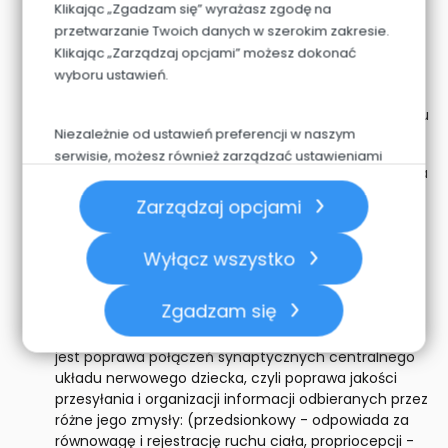
Klikając „Zgadzam się” wyrażasz zgodę na
odpowiedni dobór środków dydaktycznych.
indywidualną terapię logopedyczną:
cele terapii
przetwarzanie Twoich danych w szerokim zakresie.
logopedycznej jest m.in.: usuwanie zaburzeń mowy
Klikając „Zarządzaj opcjami” możesz dokonać
(wad wymowy, jąkania i innych), przywracanie mowy
wyboru ustawień.
w przypadku jej utraty (tzw. afazji), stymulowanie
rozwoju mowy i wyrównywanie opóźnień tego rozwoju
Niezależnie od ustawień preferencji w naszym
oraz podnoszenie sprawności językowej.
serwisie, możesz również zarządzać ustawieniami
grupową terapię logopedyczną
: grupowa terapia
prywatności swojej przeglądarki. Więcej informacji
rozwija przede wszystkim aparat mowy oraz służy
o przetwarzaniu danych znajdziesz w
Polityce
Zarządzaj opcjami
rozwijaniu słuchu fonematycznego. Zajęcia grupowe
prywatności.
przynoszą efekty nie tylko w postaci poprawy
Wyłącz wszystko
umiejętności dziecka w zakresie komunikowania się,
dostarczają one również wielu radosnych dla małego
człowieka przeżyć i wrażeń.
Zgadzam się
terapię SI
(integracja sensoryczna) c
elem terapii SI
jest poprawa połączeń synaptycznych centralnego
układu nerwowego dziecka, czyli poprawa jakości
przesyłania i organizacji informacji odbieranych przez
różne jego zmysły: (przedsionkowy - odpowiada za
równowagę i rejestrację ruchu ciała, propriocepcji -