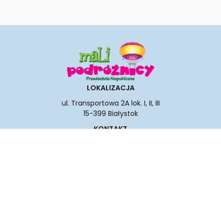
LOKALIZACJA
ul.
Transportowa 2A lok. I, II, III
15-399 Białystok
KONTAKT
tel. +48 724 747 058
przedszkole1@malipodroznicy.eu
SOCIAL MEDIA
Przedszkole z j. angielskim