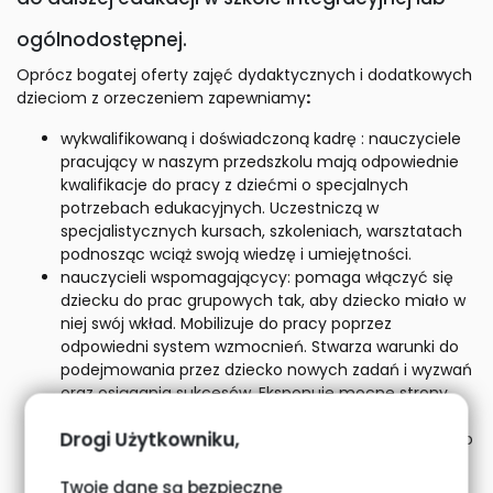
ogólnodostępnej.
Oprócz bogatej oferty zajęć dydaktycznych i dodatkowych
dzieciom z orzeczeniem zapewniamy
:
wykwalifikowaną i doświadczoną kadrę : nauczyciele
pracujący w naszym przedszkolu mają odpowiednie
kwalifikacje do pracy z dziećmi o specjalnych
potrzebach edukacyjnych. Uczestniczą w
specjalistycznych kursach, szkoleniach, warsztatach
podnosząc wciąż swoją wiedzę i umiejętności.
nauczycieli wspomagającycy: pomaga włączyć się
dziecku do prac grupowych tak, aby dziecko miało w
niej swój wkład. Mobilizuje do pracy poprzez
odpowiedni system wzmocnień. Stwarza warunki do
podejmowania przez dziecko nowych zadań i wyzwań
oraz osiągania sukcesów. Eksponuje mocne strony
dziecka dając mu poczucie satysfakcji.
Drogi Użytkowniku,
Nauczyciel wspomagający dla dziecka posiadającego
orzeczenie o potrzebie kształcenia specjalnego
tworzy indywidualny program nauczania po
Twoje dane są bezpieczne