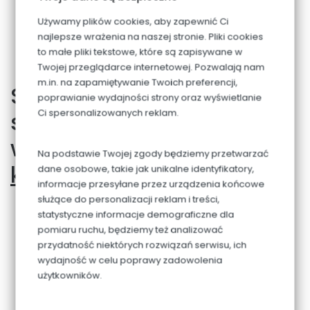
przeprowadzeniu wielospecjalistycznej oceny
Używamy plików cookies, aby zapewnić Ci
funkcjonowania dziecka. Przygotowuje dodatkowe
najlepsze wrażenia na naszej stronie. Pliki cookies
pomoce dydaktyczne.
to małe pliki tekstowe, które są zapisywane w
Twojej przeglądarce internetowej. Pozwalają nam
m.in. na zapamiętywanie Twoich preferencji,
Szereg zajęć
poprawianie wydajności strony oraz wyświetlanie
Ci spersonalizowanych reklam.
specjalistycznych
wynikających z
Na podstawie Twojej zgody będziemy przetwarzać
kształcenia specjalnego
:
dane osobowe, takie jak unikalne identyfikatory,
informacje przesyłane przez urządzenia końcowe
służące do personalizacji reklam i treści,
indywidualną terapię pedagogiczną:
zajęcia
statystyczne informacje demograficzne dla
pedagogiczne ma na celu stymulowanie ogólnego
rozwoju dziecka, rozwijanie funkcji motorycznych,
pomiaru ruchu, będziemy też analizować
sprawności manualnej, koncentracji uwagi,
przydatność niektórych rozwiązań serwisu, ich
spostrzegawczości, percepcji wzrokowej, funkcji
wydajność w celu poprawy zadowolenia
słuchowo- językowych. Najbardziej skuteczne jest
użytkowników.
oddziaływanie polisensoryczne, czyli jednoczesne
zaangażowanie wzroku, słuchu i ruchu oraz